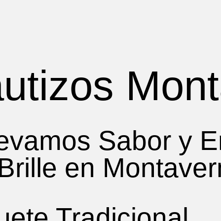
autizos Mon
levamos Sabor y E
Brille en Montaver
ete Tradicional