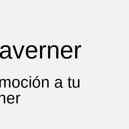
taverner
moción a tu
ner