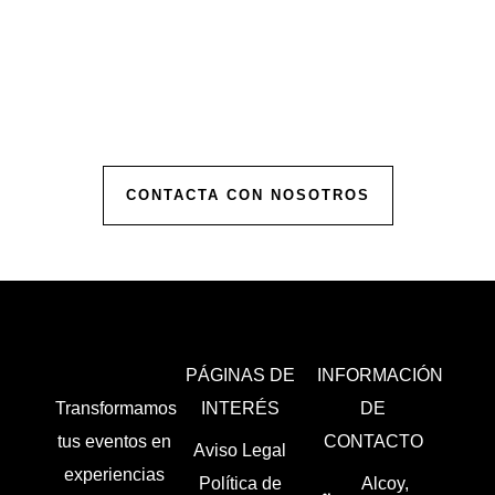
Contáctanos para comenzar a planificar tu
evento.
Ofrecemos presupuestos personalizados para
hacer realidad la celebración de tus sueños.
CONTACTA CON NOSOTROS
PÁGINAS DE
INFORMACIÓN
Transformamos
INTERÉS
DE
tus eventos en
CONTACTO
Aviso Legal
experiencias
Política de
Alcoy,