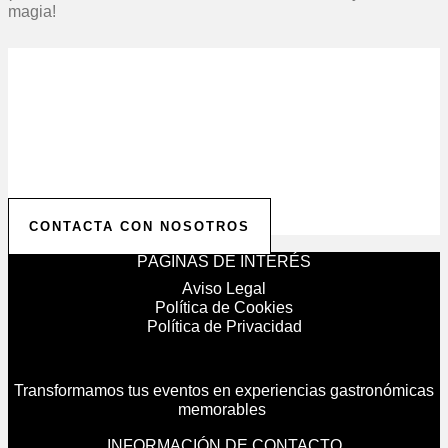
magia!
Solicita tu Presupuesto
Personalizado
Contáctanos para comenzar a planificar tu evento.
Ofrecemos presupuestos personalizados para hacer
realidad la celebración de tus sueños.
CONTACTA CON NOSOTROS
PÁGINAS DE INTERÉS
Aviso Legal
Política de Cookies
Política de Privacidad
Transformamos tus eventos en experiencias gastronómicas
memorables
INFORMACIÓN DE CONTACTO