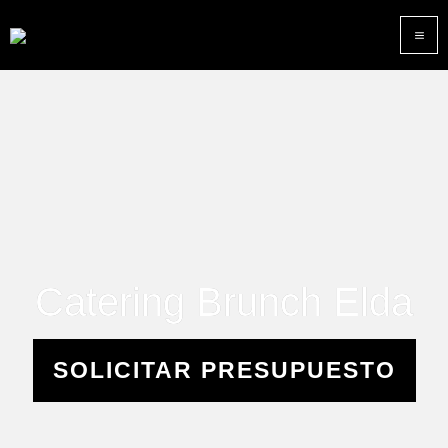
Ir
M
al
M
contenido
Catering Brunch Elda
SOLICITAR PRESUPUESTO