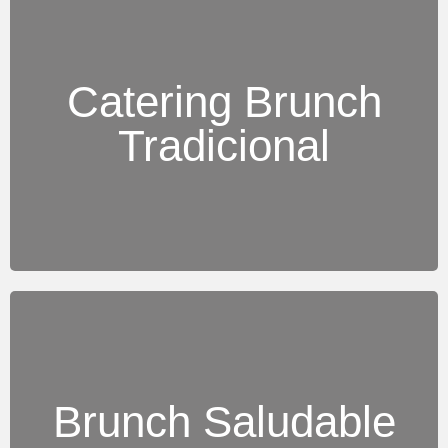
Incluye huevos, tostadas, croissants, zumos
Catering Brunch
naturales, café de calidad, frutas frescas y bollería
Tradicional
artesanal. Ideal para un brunch equilibrado y
delicioso.
Brunch Saludable
Platos ligeros con smoothies verdes, bowls de acai,