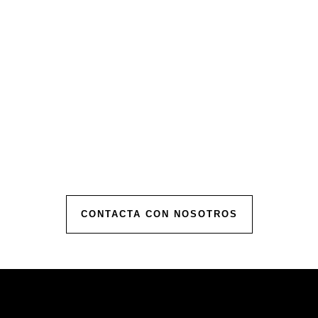
Solicita tu
Presupuesto
Personalizado
Contáctanos para comenzar a planificar tu
evento.
Ofrecemos presupuestos personalizados para
hacer realidad la celebración de tus sueños.
CONTACTA CON NOSOTROS