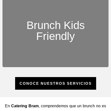
Opciones adaptadas para los más pequeños: mini
Brunch Kids
pancakes, frutas divertidas, batidos naturales y
Friendly
snacks saludables, combinados con opciones para
adultos.
CONOCE NUESTROS SERVICIOS
En
Catering Bram
, comprendemos que un brunch no es