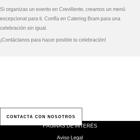
Si organizas un evento en Crevillente, creamos un menú
excepcional para ti. Confía en Catering Bram para una
celebración sin igual.
¡Contáctanos para hacer posible tu celebración!
Solicita tu Presupuesto
Personalizado
Contáctanos para comenzar a planificar tu evento.
Ofrecemos presupuestos personalizados para hacer realidad
la celebración de tus sueños.
CONTACTA CON NOSOTROS
PÁGINAS DE INTERÉS
Aviso Legal