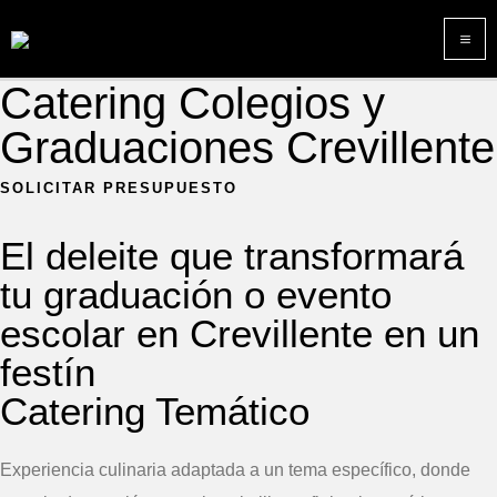
Ir
M
al
M
contenido
Catering Colegios y
Graduaciones Crevillente
SOLICITAR PRESUPUESTO
El deleite que transformará
tu graduación o evento
escolar en Crevillente en un
festín
Catering Temático
Experiencia culinaria adaptada a un tema específico, donde