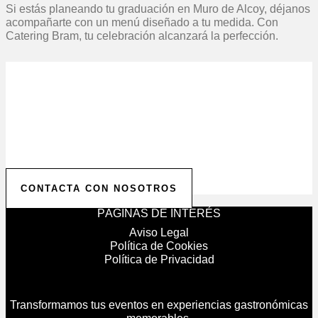
Si estás planeando tu graduación en Muro de Alcoy, déjanos
acompañarte con un menú diseñado a tu medida. Con
Catering Bram, tu celebración alcanzará la perfección.
Solicita tu Presupuesto
Personalizado
Contáctanos para comenzar a planificar tu evento.
Ofrecemos presupuestos personalizados para hacer
realidad la celebración de tus sueños.
CONTACTA CON NOSOTROS
PÁGINAS DE INTERÉS
Aviso Legal
Política de Cookies
Política de Privacidad
Transformamos tus eventos en experiencias gastronómicas