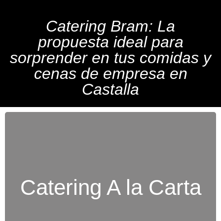
Catering Bram: La
propuesta ideal para
sorprender en tus comidas y
cenas de empresa en
Castalla
Catering A la Carta
Diseñamos un menú exclusivo adaptado a tus
gustos y necesidades específicas.