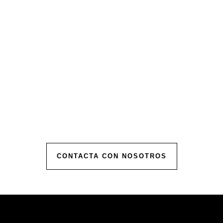
Solicita tu
Presupuesto
Personalizado
Contáctanos para comenzar a planificar tu
evento.
Ofrecemos presupuestos personalizados para
hacer realidad la celebración de tus sueños.
CONTACTA CON NOSOTROS