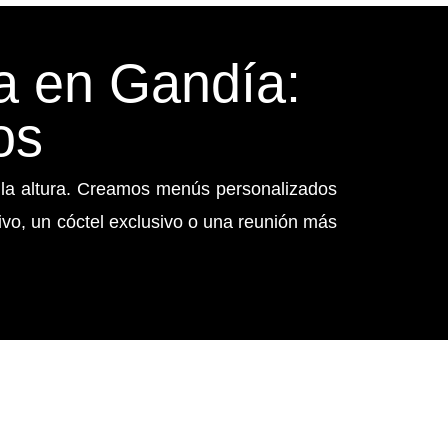
a en Gandía:
os
 la altura. Creamos menús personalizados
vo, un cóctel exclusivo o una reunión más