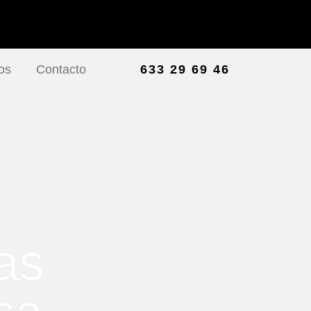
os
Contacto
633 29 69 46
as