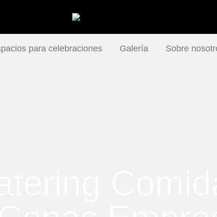
pacios para celebraciones
Galería
Sobre nosotr
atering Comid