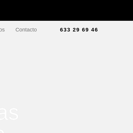
os
Contacto
633 29 69 46
as