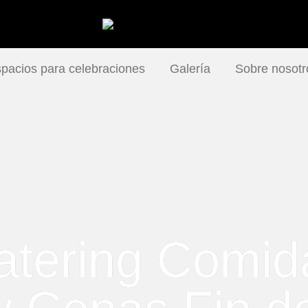
pacios para celebraciones
Galería
Sobre nosotr
atering Comid