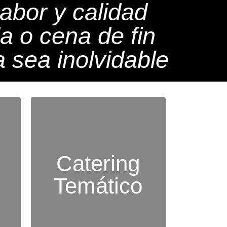
abor y calidad
a o cena de fin
 sea inolvidable
os
Menús y decoración
Catering
diseñados para reflejar
e
Temático
un tema específico de tu
evento.