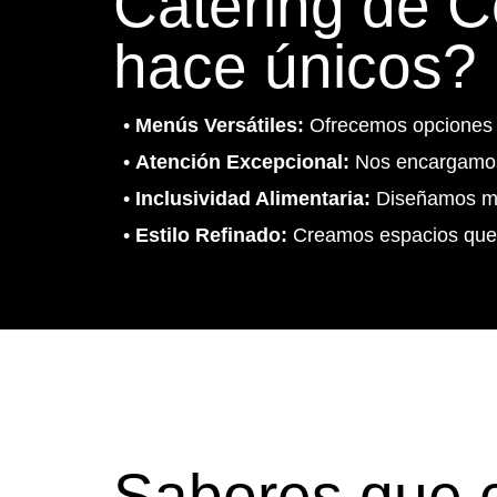
Catering de 
hace únicos?
•
Menús Versátiles:
Ofrecemos opciones g
•
Atención Excepcional:
Nos encargamos 
•
Inclusividad Alimentaria:
Diseñamos men
•
Estilo Refinado:
Creamos espacios que 
Sabores que c