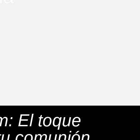
m: El toque
 tu comunión