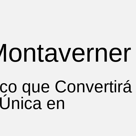
Montaverner
ico que Convertirá
Única en