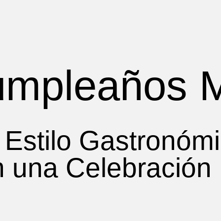
umpleaños 
 Estilo Gastronóm
 una Celebración 