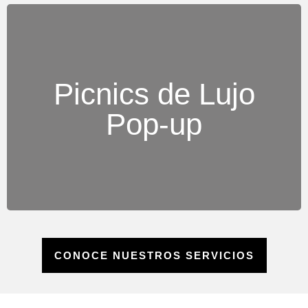
Picnics de Lujo
Selecciones gourmet para disfrutar en un picnic con
todos los detalles: manteles, vajilla, decoración y
Pop-up
platos sofisticados.
CONOCE NUESTROS SERVICIOS