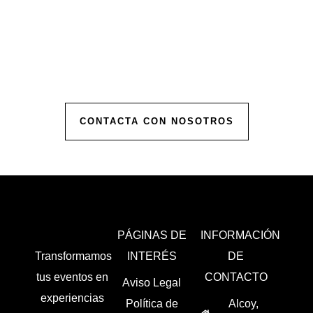
Contáctanos para comenzar a planificar tu
evento.
Ofrecemos presupuestos personalizados para
hacer realidad la celebración de tus sueños.
CONTACTA CON NOSOTROS
PÁGINAS DE
INFORMACIÓN
Transformamos
INTERÉS
DE
tus eventos en
CONTACTO
Aviso Legal
experiencias
Política de
Alcoy,