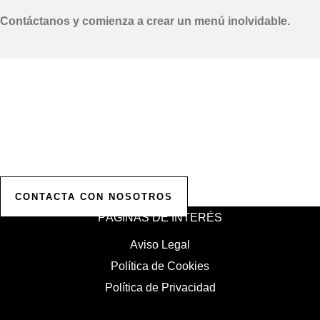
Contáctanos y comienza a crear un menú inolvidable.
Solicita tu Presupuesto
Personalizado
Contáctanos para comenzar a planificar tu evento.
Ofrecemos presupuestos personalizados para hacer realidad
la celebración de tus sueños.
CONTACTA CON NOSOTROS
PÁGINAS DE INTERÉS
Aviso Legal
Política de Cookies
Política de Privacidad