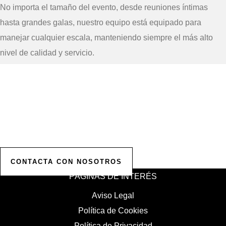
No importa el tamaño del evento, desde reuniones íntimas
hasta grandes galas, nuestro equipo está equipado para
manejar cualquier escala, manteniendo siempre el más alto
nivel de calidad y servicio.
Solicita tu Presupuesto
Personalizado
Contáctanos para comenzar a planificar tu evento.
Ofrecemos presupuestos personalizados para hacer realidad
la celebración de tus sueños.
CONTACTA CON NOSOTROS
PÁGINAS DE INTERÉS
Aviso Legal
Política de Cookies
Política de Privacidad